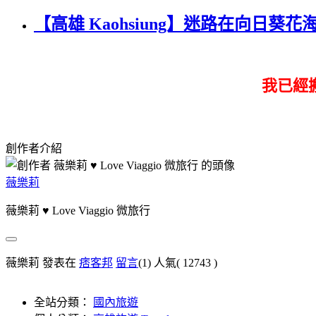
【高雄 Kaohsiung】迷路在向日
我已經
創作者介紹
薇樂莉
薇樂莉 ♥ Love Viaggio 微旅行
薇樂莉 發表在
痞客邦
留言
(1)
人氣(
12743
)
全站分類：
國內旅遊