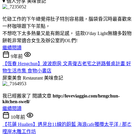
♥ 個人分享
美味食記
忙碌工作的下午總覺得肚子特別容易餓，腦袋昏沉時最喜歡來
一杯咖啡跟下午茶點，
不想吃下太多熱量又能有飽足感， 這款O'day Light無糖多穀物
餅乾非常適合女生及辦公室的OL們!
繼續閱讀
9年前
【恆春 Hengchun】波波廚房 文青復古老宅之迷路餐桌計畫 好
物生活市集 食物小書店
屏東美食 Restaurant
美味食記
我已經搬家了 閱讀文章
http://loveviaggio.com/hengchun-
kitchen-swell/
繼續閱讀
10年前
【花蓮 Hualien】遇見台11線的蔚藍 海浪cafe獨攬太平洋 / 那ㄜ
哩岸木雕工作坊